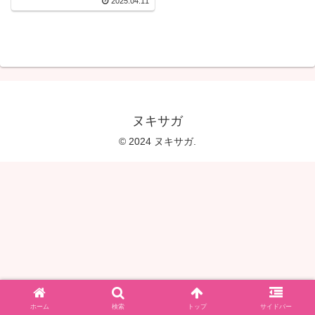
2025.04.11
ドル‘時藤ゆいな’元彼との
ハメ撮りで性の開放に目
覚めて、今、私は、ここ
にいる。
ヌキサガ
© 2024 ヌキサガ.
ホーム
検索
トップ
サイドバー