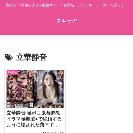
抜けるAV動画を探せる総合サイト！女優名、ジャンル、メーカーで探そう！
ヌキサガ
立華静音
AV動画
立華静音 喉ボコ鬼畜調教
イラマ喉奥凌●で絶頂する
ように壊された薄幸ド変
態マゾOL